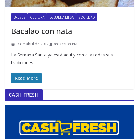
BREVES
CULTURA
LA BUENA MESA
SOCIEDAD
Bacalao con nata
13 de abril de 2017
Redacción PM
La Semana Santa ya está aquí y con ella todas sus
tradiciones
Read More
CASH FRESH