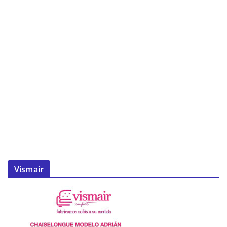
Vismair