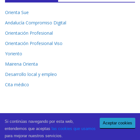
Orienta Sue
Andalucía Compromiso Digital
Orientación Profesional
Orientación Profesional Viso
Yoriento
Mairena Orienta
Desarrollo local y empleo
Cita médico
Si continúas navegando por esta web,
Aceptar cookies
Copyright © 2026
El Periódico de Mairena
. All rights reserved.
entendemos que aceptas
las cookies que usamos
Theme:
ColorMag Pro
by ThemeGrill. Powered by
WordPress
.
para mejorar nuestros servicios.