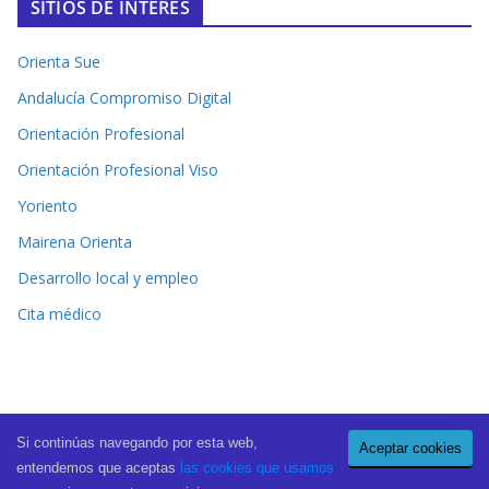
SITIOS DE INTERÉS
Orienta Sue
Andalucía Compromiso Digital
Orientación Profesional
Orientación Profesional Viso
Yoriento
Mairena Orienta
Desarrollo local y empleo
Cita médico
Si continúas navegando por esta web,
Aceptar cookies
Copyright © 2026
El Periódico de Mairena
. All rights reserved.
entendemos que aceptas
las cookies que usamos
Theme:
ColorMag Pro
by ThemeGrill. Powered by
WordPress
.