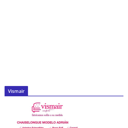
Vismair