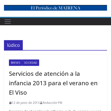
Skip
to
content
lúdico
BREVES
SOCIEDAD
Servicios de atención a la
infancia 2013 para el verano en
El Viso
12 de junio de 2013
Redacción PM