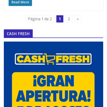
Read More
Página 1 de 2
1
2
»
CASH FRESH