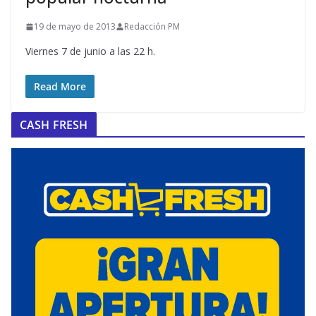
19 de mayo de 2013
Redacción PM
Viernes 7 de junio a las 22 h.
Read More
CASH FRESH