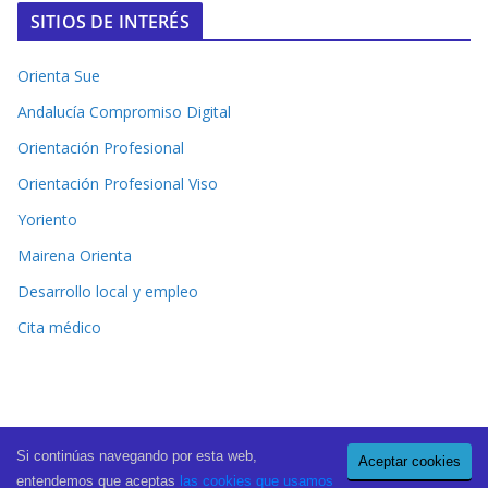
SITIOS DE INTERÉS
Orienta Sue
Andalucía Compromiso Digital
Orientación Profesional
Orientación Profesional Viso
Yoriento
Mairena Orienta
Desarrollo local y empleo
Cita médico
Si continúas navegando por esta web,
Aceptar cookies
Copyright © 2026
El Periódico de Mairena
. All rights reserved.
entendemos que aceptas
las cookies que usamos