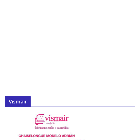
Vismair