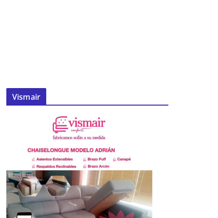
Vismair