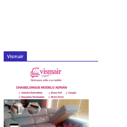
Vismair