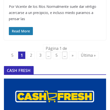
Por Vicente de los Ríos Normalmente suele dar vértigo
acercarse a un precipicio, e incluso miedo pararnos a
pensar las
Read More
Página 1 de
5
1
2
3
...
5
...
»
Última »
CASH FRESH