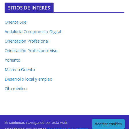
SITIOS DE INTERÉS
Orienta Sue
Andalucía Compromiso Digital
Orientación Profesional
Orientación Profesional Viso
Yoriento
Mairena Orienta
Desarrollo local y empleo
Cita médico
Si continúas navegando por esta web,
Aceptar cookies
Copyright © 2026
El Periódico de Mairena
. All rights reserved.